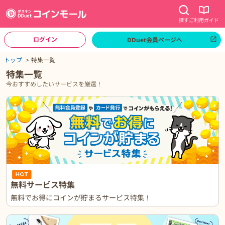
探す
ご利用ガイド
ログイン
DDuet会員ページへ
ページトップへ
トップ
特集一覧
特集一覧
今おすすめしたいサービスを厳選！
無料サービス特集
無料でお得にコインが貯まるサービス特集！