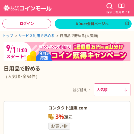
探す
ご利用ガイド
ログイン
DDuet会員ページへ
ページトップへ
トップ
サービス利用で貯める
日用品で貯める(人気順)
日用品で貯める
（人気順・全54件）
並び替え
コンタクト通販.com
3%
還元
お買い物